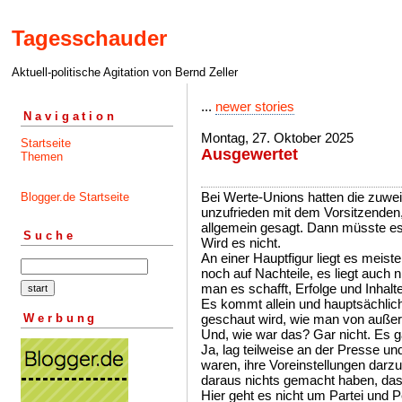
Tagesschauder
Aktuell-politische Agitation von Bernd Zeller
...
newer stories
Navigation
Montag, 27. Oktober 2025
Startseite
Ausgewertet
Themen
Bei Werte-Unions hatten die zuwei
Blogger.de Startseite
unzufrieden mit dem Vorsitzenden,
allgemein gesagt. Dann müsste es j
Suche
Wird es nicht.
An einer Hauptfigur liegt es meist
noch auf Nachteile, es liegt auch 
man es schafft, Erfolge und Inhal
Es kommt allein und hauptsächlich
Werbung
geschaut wird, wie man von außerh
Und, wie war das? Gar nicht. Es g
Ja, lag teilweise an der Presse u
waren, ihre Voreinstellungen dar
daraus nichts gemacht haben, das
Hier geht es nicht um Partei und 