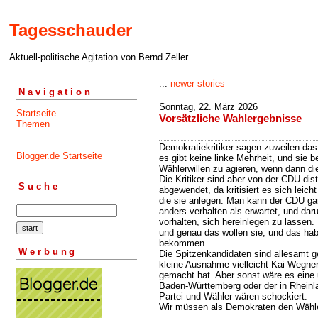
Tagesschauder
Aktuell-politische Agitation von Bernd Zeller
...
newer stories
Navigation
Sonntag, 22. März 2026
Startseite
Vorsätzliche Wahlergebnisse
Themen
Demokratiekritiker sagen zuweilen das
Blogger.de Startseite
es gibt keine linke Mehrheit, und sie 
Wählerwillen zu agieren, wenn dann di
Die Kritiker sind aber von der CDU di
Suche
abgewendet, da kritisiert es sich leich
die sie anlegen. Man kann der CDU gar
anders verhalten als erwartet, und d
vorhalten, sich hereinlegen zu lassen
und genau das wollen sie, und das hab
bekommen.
Werbung
Die Spitzenkandidaten sind allesamt g
kleine Ausnahme vielleicht Kai Wegner
gemacht hat. Aber sonst wäre es eine
Baden-Württemberg oder der in Rheinla
Partei und Wähler wären schockiert.
Wir müssen als Demokraten den Wähler