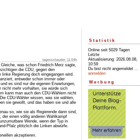
Statistik
Online seit 5029 Tagen
Letzte
Aktualisierung: 2026.08.08,
tagesschauder, 11:04h
10:59
 Gleiche, was schon Friedrich Merz sagte,
Du bist nicht angemeldet ...
bezichtigen die CDU, gegen den
anmelden
e linke Regierung doch eingegangen wird.
stanziert, entweder schon immer oder
Werbung
t und es sind nur die eigenen Erwartungen,
 nicht mehr vorhalten, sie würde sich
arum kann man auch den CDU-Wählern nicht
. Die CDU-Wähler wissen, was sie wählen,
en sie gewollt, und das haben sie und alle
enau so, wie sie als Regierende dann sind,
, der einen völlig anderen Wahlkampf
 unzumutbare Wende, wenn der Typ in
nd-Pfalz plötzlich die Linken abwürfe.
willen akzeptieren.