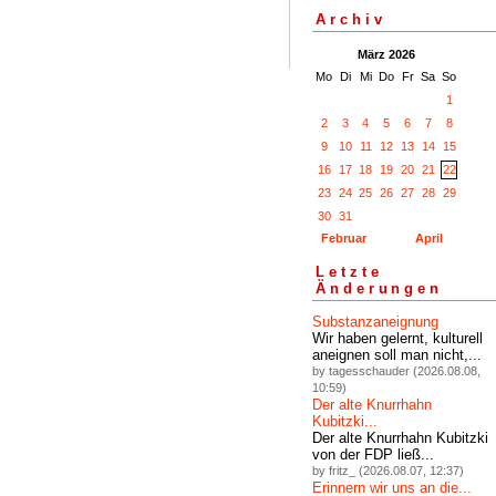
Archiv
März 2026
Mo
Di
Mi
Do
Fr
Sa
So
1
2
3
4
5
6
7
8
9
10
11
12
13
14
15
16
17
18
19
20
21
22
23
24
25
26
27
28
29
30
31
Februar
April
Letzte
Änderungen
Substanzaneignung
Wir haben gelernt, kulturell
aneignen soll man nicht,...
by tagesschauder (2026.08.08,
10:59)
Der alte Knurrhahn
Kubitzki...
Der alte Knurrhahn Kubitzki
von der FDP ließ...
by fritz_ (2026.08.07, 12:37)
Erinnern wir uns an die...