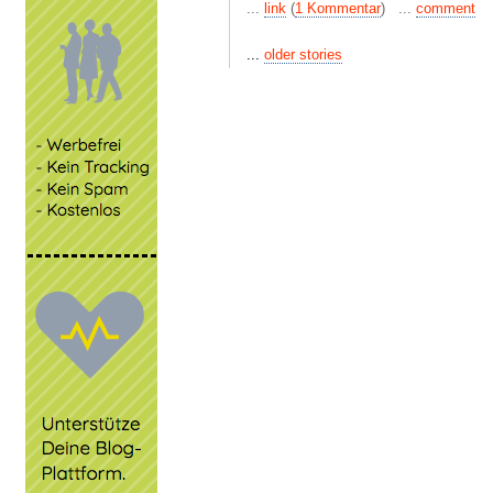
...
link
(
1 Kommentar
) ...
comment
...
older stories