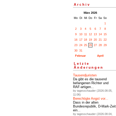
Archiv
März 2026
Mo
Di
Mi
Do
Fr
Sa
So
1
2
3
4
5
6
7
8
9
10
11
12
13
14
15
16
17
18
19
20
21
22
23
24
25
26
27
28
29
30
31
Februar
April
Letzte
Änderungen
Tausendjuristen
Da gibt es die tausend
befangenen Richter und
RAF-artigen...
by tagesschauder (2026.08.05,
11:06)
Berechtigte Angst vor...
Dass in der alten
Bundesrepublik, D-Mark-Zeit
ein...
by tagesschauder (2026.08.04,