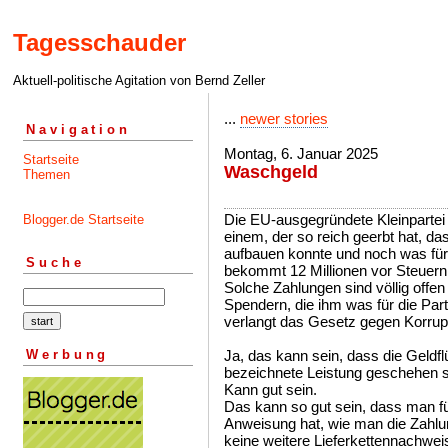
Tagesschauder
Aktuell-politische Agitation von Bernd Zeller
...
newer stories
Navigation
Montag, 6. Januar 2025
Startseite
Waschgeld
Themen
Die EU-ausgegründete Kleinparte
Blogger.de Startseite
einem, der so reich geerbt hat, da
aufbauen konnte und noch was für e
Suche
bekommt 12 Millionen vor Steuern 
Solche Zahlungen sind völlig offen
Spendern, die ihm was für die Par
verlangt das Gesetz gegen Korrupt
Werbung
Ja, das kann sein, dass die Geldf
bezeichnete Leistung geschehen s
Kann gut sein.
Das kann so gut sein, dass man fü
Anweisung hat, wie man die Zahlung
keine weitere Lieferkettennachwe