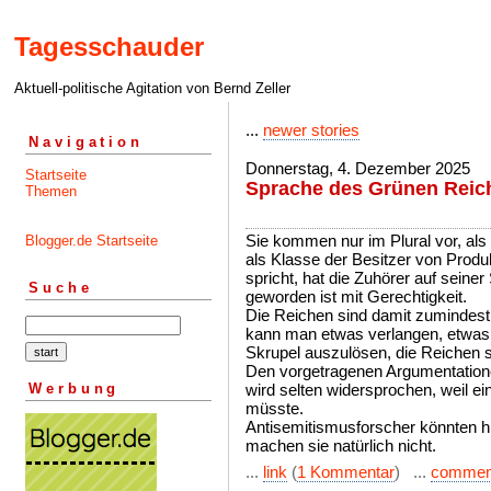
Tagesschauder
Aktuell-politische Agitation von Bernd Zeller
...
newer stories
Navigation
Donnerstag, 4. Dezember 2025
Startseite
Sprache des Grünen Reich
Themen
Sie kommen nur im Plural vor, al
Blogger.de Startseite
als Klasse der Besitzer von Produ
spricht, hat die Zuhörer auf seiner 
Suche
geworden ist mit Gerechtigkeit.
Die Reichen sind damit zumindest 
kann man etwas verlangen, etwa
Skrupel auszulösen, die Reichen s
Den vorgetragenen Argumentatione
Werbung
wird selten widersprochen, weil e
müsste.
Antisemitismusforscher könnten hie
machen sie natürlich nicht.
...
link
(
1 Kommentar
) ...
commen