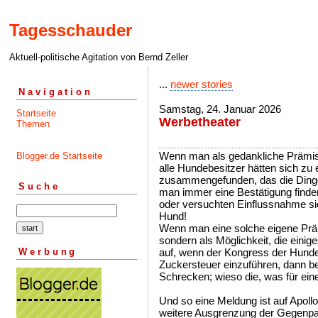
Tagesschauder
Aktuell-politische Agitation von Bernd Zeller
...
newer stories
Navigation
Samstag, 24. Januar 2026
Startseite
Werbetheater
Themen
Wenn man als gedankliche Prämiss
Blogger.de Startseite
alle Hundebesitzer hätten sich zu
zusammengefunden, das die Dinge 
Suche
man immer eine Bestätigung finde
oder versuchten Einflussnahme sic
Hund!
Wenn man eine solche eigene Präm
sondern als Möglichkeit, die eini
Werbung
auf, wenn der Kongress der Hundez
Zuckersteuer einzuführen, dann 
Schrecken; wieso die, was für ein
Und so eine Meldung ist auf Apoll
weitere Ausgrenzung der Gegenpart