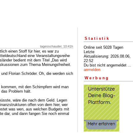
Statistik
tagesschauder, 10:41h
Online seit 5028 Tagen
lich einen Stoff für hier, es war zu
Letzte
tteldeutschland eine Veranstaltungsreihe
Aktualisierung: 2026.08.06,
länder bedient mit dem Titel „Das wird
22:52
iskussionen zum Thema Meinungsfreiheit.
Du bist nicht angemeldet ...
anmelden
 und Florian Schröder. Oh, die werden sich
Werbung
rt kommen, mit den Schimpfern wird man
r das Problem hält.
 müsste, wäre die nach dem Geld. Legen
Finanzstrukturen offen von dem hier, wer
kostet was wen, aus welchen Budgets mit
te dar, und dann fangen Sie noch einmal