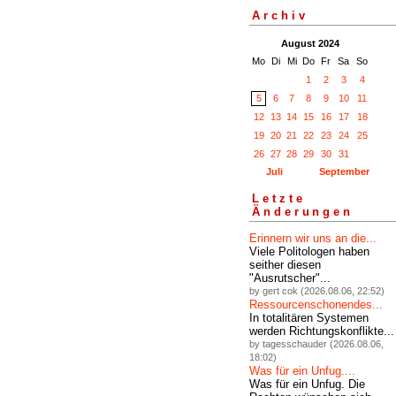
Archiv
August 2024
Mo
Di
Mi
Do
Fr
Sa
So
1
2
3
4
5
6
7
8
9
10
11
12
13
14
15
16
17
18
19
20
21
22
23
24
25
26
27
28
29
30
31
Juli
September
Letzte
Änderungen
Erinnern wir uns an die...
Viele Politologen haben
seither diesen
"Ausrutscher"...
by gert cok (2026.08.06, 22:52)
Ressourcenschonendes...
In totalitären Systemen
werden Richtungskonflikte...
by tagesschauder (2026.08.06,
18:02)
Was für ein Unfug....
Was für ein Unfug. Die