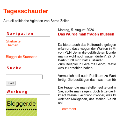
Tagesschauder
Aktuell-politische Agitation von Bernd Zeller
Montag, 5. August 2024
Navigation
Das würde man fragen müssen
Startseite
Da bietet auch das Kulturradio gelegent
Themen
erfahren, dass wegen der Wahlen in Mi
von PEN Berlin die gefährdeten Bundes
man ja wohl noch sagen dürfen“, 27 D
Blogger.de Startseite
Berlin fühlt sich halt zuständig.
Zum Beispiel in Gera mit Georg Restle
was zu erzählen haben.
Suche
Vermutlich soll auch Publikum zu Wo
fertig. Die bestätigen das, was man fü
Die Frage, die man stellen sollte und
Sie, sollte man sagen, doch bitte die 
Werbung
kriegt wieviel Geld wofür woher, was 
welchen Maßgaben, das stellen Sie bit
an!
...
comment