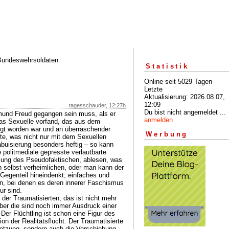
 Bundeswehrsoldaten
Statistik
Online seit 5029 Tagen
Letzte
Aktualisierung: 2026.08.07,
12:09
tagesschauder, 12:27h
Du bist nicht angemeldet ...
und Freud gegangen sein muss, als er
anmelden
 das Sexuelle vorfand, das aus dem
gt worden war und an überraschender
Werbung
hte, was nicht nur mit dem Sexuellen
buisierung besonders heftig – so kann
e politmediale gepresste verlautbarte
llung des Pseudofaktischen, ablesen, was
ch selbst verheimlichen, oder man kann der
egenteil hineindenkt; einfaches und
ten, bei denen es deren innerer Faschismus
ur sind.
der Traumatisierten, das ist nicht mehr
aber die sind noch immer Ausdruck einer
Der Flüchtling ist schon eine Figur des
 der Realitätsflucht. Der Traumatisierte
erletzung, sondern auch die Verschiebung