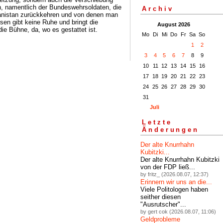
n, namentlich der Bundeswehrsoldaten, die
Archiv
ghanistan zurückkehren und von denen man
sen gibt keine Ruhe und bringt die
August 2026
die Bühne, da, wo es gestattet ist.
Mo
Di
Mi
Do
Fr
Sa
So
1
2
3
4
5
6
7
8
9
10
11
12
13
14
15
16
17
18
19
20
21
22
23
24
25
26
27
28
29
30
31
Juli
Letzte
Änderungen
Der alte Knurrhahn
Kubitzki...
Der alte Knurrhahn Kubitzki
von der FDP ließ...
by fritz_ (2026.08.07, 12:37)
Erinnern wir uns an die...
Viele Politologen haben
seither diesen
"Ausrutscher"...
by gert cok (2026.08.07, 11:06)
Geldprobleme