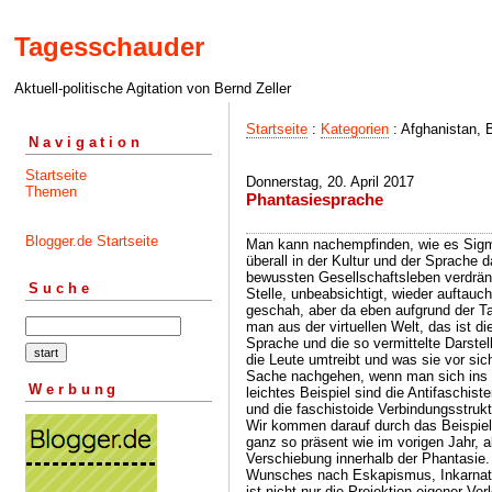
Tagesschauder
Aktuell-politische Agitation von Bernd Zeller
Startseite
:
Kategorien
: Afghanistan,
Navigation
Startseite
Donnerstag, 20. April 2017
Themen
Phantasiesprache
Blogger.de Startseite
Man kann nachempfinden, wie es Sigm
überall in der Kultur und der Sprache
bewussten Gesellschaftsleben verdrän
Suche
Stelle, unbeabsichtigt, wieder auftauc
geschah, aber da eben aufgrund der Ta
man aus der virtuellen Welt, das ist di
Sprache und die so vermittelte Darste
die Leute umtreibt und was sie vor si
Sache nachgehen, wenn man sich ins G
Werbung
leichtes Beispiel sind die Antifaschis
und die faschistoide Verbindungsstrukt
Wir kommen darauf durch das Beispiel 
ganz so präsent wie im vorigen Jahr, 
Verschiebung innerhalb der Phantasie. 
Wunsches nach Eskapismus, Inkarnation
ist nicht nur die Projektion eigener V