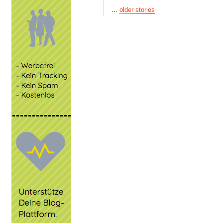
...
older stories