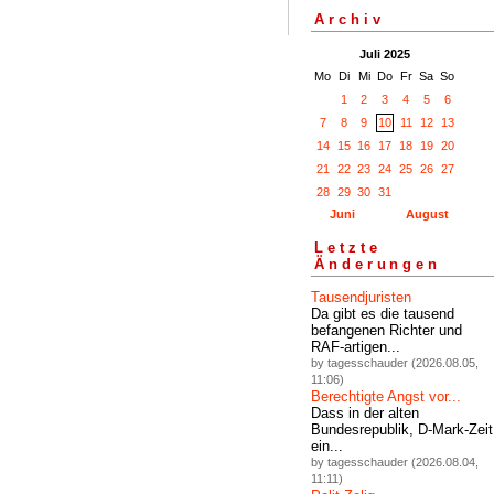
Archiv
Juli 2025
Mo
Di
Mi
Do
Fr
Sa
So
1
2
3
4
5
6
7
8
9
10
11
12
13
14
15
16
17
18
19
20
21
22
23
24
25
26
27
28
29
30
31
Juni
August
Letzte
Änderungen
Tausendjuristen
Da gibt es die tausend
befangenen Richter und
RAF-artigen...
by tagesschauder (2026.08.05,
11:06)
Berechtigte Angst vor...
Dass in der alten
Bundesrepublik, D-Mark-Zeit
ein...
by tagesschauder (2026.08.04,
11:11)