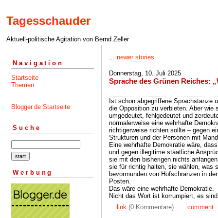
Tagesschauder
Aktuell-politische Agitation von Bernd Zeller
...
newer stories
Navigation
Donnerstag, 10. Juli 2025
Startseite
Sprache des Grünen Reiches: „
Themen
Ist schon abgegriffene Sprachstanze
Blogger.de Startseite
die Opposition zu verbieten. Aber wie 
umgedeutet, fehlgedeutet und zerdeutet
normalerweise eine wehrhafte Demokra
Suche
richtigerweise richten sollte – gegen 
Strukturen und der Personen mit Mand
Eine wehrhafte Demokratie wäre, dass 
und gegen illegitime staatliche Anspr
sie mit den bisherigen nichts anfange
sie für richtig halten, sie wählen, was 
Werbung
bevormunden von Hofschranzen in den 
Posten.
Das wäre eine wehrhafte Demokratie.
Nicht das Wort ist korrumpiert, es sind
...
link
(0 Kommentare) ...
comment