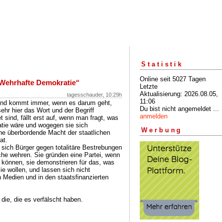
Statistik
Online seit 5027 Tagen
Wehrhafte Demokratie“
Letzte
Aktualisierung: 2026.08.05,
tagesschauder, 10:29h
11:06
 und kommt immer, wenn es darum geht,
Du bist nicht angemeldet ...
sehr hier das Wort und der Begriff
anmelden
 sind, fällt erst auf, wenn man fragt, was
tie wäre und wogegen sie sich
Werbung
eine überbordende Macht der staatlichen
at.
sich Bürger gegen totalitäre Bestrebungen
üche wehren. Sie gründen eine Partei, wenn
n können, sie demonstrieren für das, was
sie wollen, und lassen sich nicht
Medien und in den staatsfinanzierten
 die, die es verfälscht haben.