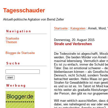
Tagesschauder
Aktuell-politische Agitation von Bernd Zeller
Startseite
:
Kategorien
: Anneli, Mord,
Navigation
Startseite
Donnerstag, 20. August 2015
Themen
Strafe und Verbrechen
Blogger.de Startseite
Die Todesstrafe ist abgeschafft, Miss
werden. Die beiden Mörder von Anneli
maximal lebenslang. Vermutlich aber n
Suche
Es ist zu einfach, immer die Schuld b
Täter. Das ist emotional schwerer – de
bleibenlassen können – als Gesellscha
Dennoch, nicht Schuld, sondern Tenden
betrachtet werden. Heiko Maas ist ger
Strafen für Gewaltdelikte ist man gew
Werbung
es und so ist es. Im Tatort ist Mord k
nichts weiter als graduelle Abstufunge
der Person, den gibt es nur gruppenwe
Will man wirklich ausschließen, dass d
dabei, wie naheliegend es war oder w
ist zu entscheiden, Annelie zu töten?