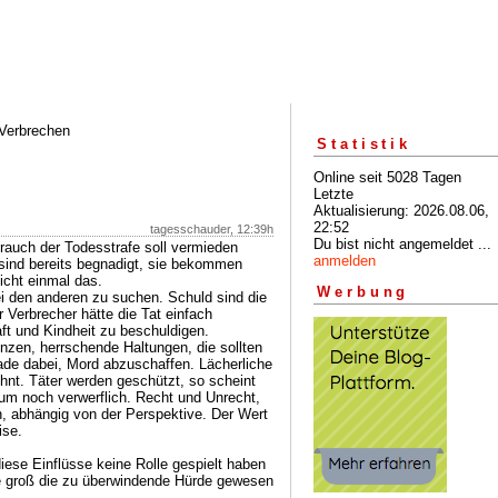
 Verbrechen
Statistik
Online seit 5028 Tagen
Letzte
Aktualisierung: 2026.08.06,
22:52
tagesschauder, 12:39h
Du bist nicht angemeldet ...
brauch der Todesstrafe soll vermieden
anmelden
 sind bereits begnadigt, sie bekommen
icht einmal das.
Werbung
ei den anderen zu suchen. Schuld sind die
r Verbrecher hätte die Tat einfach
ft und Kindheit zu beschuldigen.
zen, herrschende Haltungen, die sollten
ade dabei, Mord abzuschaffen. Lächerliche
öhnt. Täter werden geschützt, so scheint
aum noch verwerflich. Recht und Unrecht,
n, abhängig von der Perspektive. Der Wert
ise.
iese Einflüsse keine Rolle gespielt haben
ie groß die zu überwindende Hürde gewesen