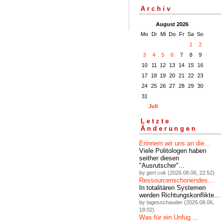
Archiv
August 2026
Mo
Di
Mi
Do
Fr
Sa
So
1
2
3
4
5
6
7
8
9
10
11
12
13
14
15
16
17
18
19
20
21
22
23
24
25
26
27
28
29
30
31
Juli
Letzte
Änderungen
Erinnern wir uns an die...
Viele Politologen haben
seither diesen
"Ausrutscher"...
by gert cok (2026.08.06, 22:52)
Ressourcenschonendes...
In totalitären Systemen
werden Richtungskonflikte...
by tagesschauder (2026.08.06,
18:02)
Was für ein Unfug....