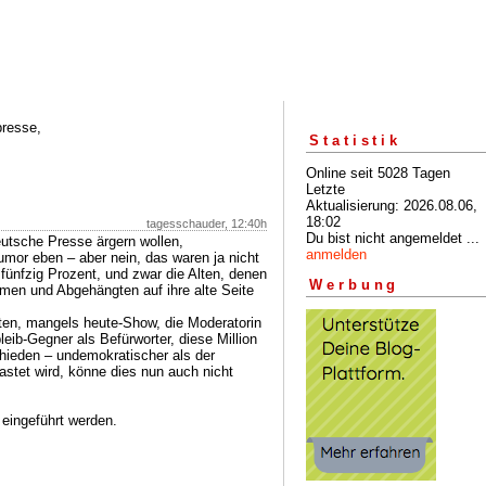
presse,
Statistik
Online seit 5028 Tagen
Letzte
Aktualisierung: 2026.08.06,
18:02
tagesschauder, 12:40h
Du bist nicht angemeldet ...
eutsche Presse ärgern wollen,
anmelden
umor eben – aber nein, das waren ja nicht
fünfzig Prozent, und zwar die Alten, denen
Werbung
rmen und Abgehängten auf ihre alte Seite
ten, mangels heute-Show, die Moderatorin
leib-Gegner als Befürworter, diese Million
hieden – undemokratischer als der
astet wird, könne dies nun auch nicht
 eingeführt werden.