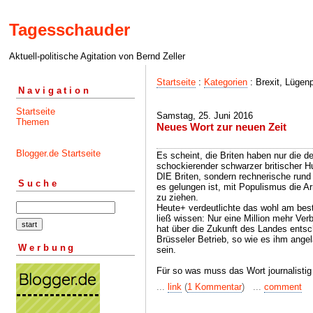
Tagesschauder
Aktuell-politische Agitation von Bernd Zeller
Startseite
:
Kategorien
: Brexit, Lügen
Navigation
Startseite
Samstag, 25. Juni 2016
Themen
Neues Wort zur neuen Zeit
Blogger.de Startseite
Es scheint, die Briten haben nur die d
schockierender schwarzer britischer H
DIE Briten, sondern rechnerische rund 
Suche
es gelungen ist, mit Populismus die A
zu ziehen.
Heute+ verdeutlichte das wohl am bes
ließ wissen: Nur eine Million mehr Verb
hat über die Zukunft des Landes entsc
Brüsseler Betrieb, so wie es ihm angel
Werbung
sein.
Für so was muss das Wort journalistig
...
link
(
1 Kommentar
) ...
comment