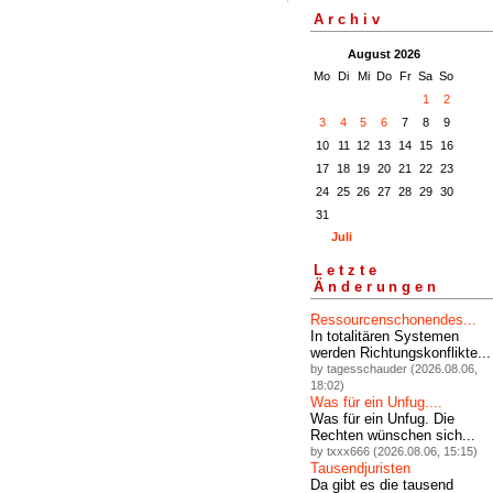
Archiv
August 2026
Mo
Di
Mi
Do
Fr
Sa
So
1
2
3
4
5
6
7
8
9
10
11
12
13
14
15
16
17
18
19
20
21
22
23
24
25
26
27
28
29
30
31
Juli
Letzte
Änderungen
Ressourcenschonendes...
In totalitären Systemen
werden Richtungskonflikte...
by tagesschauder (2026.08.06,
18:02)
Was für ein Unfug....
Was für ein Unfug. Die
Rechten wünschen sich...
by txxx666 (2026.08.06, 15:15)
Tausendjuristen
Da gibt es die tausend