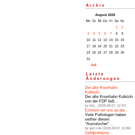
Archiv
August 2026
Mo
Di
Mi
Do
Fr
Sa
So
1
2
3
4
5
6
7
8
9
10
11
12
13
14
15
16
17
18
19
20
21
22
23
24
25
26
27
28
29
30
31
Juli
Letzte
Änderungen
Der alte Knurrhahn
Kubitzki...
Der alte Knurrhahn Kubitzki
von der FDP ließ...
by fritz_ (2026.08.07, 12:37)
Erinnern wir uns an die...
Viele Politologen haben
seither diesen
"Ausrutscher"...
by gert cok (2026.08.07, 11:06)
Geldprobleme