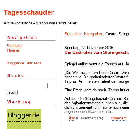
Tagesschauder
Aktuell-politische Agitation von Bernd Zeller
Startseite
:
Kategorien
: Castro, Spiege
Navigation
Startseite
Sonntag, 27. November 2016
Themen
Die Castroten vom Sturmgeschü
Blogger.de Startseite
Spiegel-online setzt die Fahnen auf H
„Die Welt trauert um Fidel Castro. Vor
Suche
nahesteht. Die pathetischsten Worte f
Tsipras. Am meisten irritiert der neu 
Eine Frage wäre da noch. Trump irritie
Ach so, die Spiegelsozialisten, die 
Werbung
des Agitationsmaterials, eben alle, d
da nicht gemeint fühlt, sollte noch ei
abgehobenen Blase noch teilt.
...
link
(0 Kommentare) ...
comment