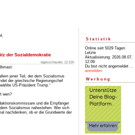
l,
Statistik
Online seit 5029 Tagen
Letzte
tz der Sozialdemokratie
Aktualisierung: 2026.08.07,
12:09
tagesschauder, 12:22h
Du bist nicht angemeldet ...
albmast:
anmelden
 allem jener Teil, der dem Sozialismus
Werbung
indet der griechische Regierungschef
gewählte US-Präsident Trump.“
rt wen?
Redaktionskommissare und die Empfänger
ie dem Sozialismus nahestehen. Wer sich
nmal nachdenken, ob er die Grundwerte der