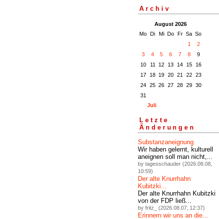
Archiv
August 2026
Mo
Di
Mi
Do
Fr
Sa
So
1
2
3
4
5
6
7
8
9
10
11
12
13
14
15
16
17
18
19
20
21
22
23
24
25
26
27
28
29
30
31
Juli
Letzte
Änderungen
Substanzaneignung
Wir haben gelernt, kulturell
aneignen soll man nicht,...
by tagesschauder (2026.08.08,
10:59)
Der alte Knurrhahn
Kubitzki...
Der alte Knurrhahn Kubitzki
von der FDP ließ...
by fritz_ (2026.08.07, 12:37)
Erinnern wir uns an die...