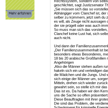
Rechtssystem, sondern von selbst
geschlichtet, sagt Justizsenator
„Sie müssen sich das so vorstellen
Abhängiger vom Clanchef ist, der s
selber zu kümmern, jetzt sieh du z
es will, als Zeuge nicht aussagen
der sie prügelt oder was auch imm
So muss man sich das vorstellen, 
Clanchef keine Lust hat, sich sel
auch nicht.
Und dann der Familienzusammenh
„Der Familienzusammenhalt ist be
besonders etwas Besonderes, mei
18 bis 20 arabische Großfamilien 
Angehörigen
‚Also die Männer stehen außen ru
hakeln sich ein und verteidigen da
die Mädchen und die Jungs. Und w
sich einige der Männer um, sorge
Mitteln, drehen sich wieder zurüc
gewahrt sein, so stelle ich mir das 
Das ist es. Da haben wir den Ker
uns die Sache so offen präsentiert
Diese Beauftragten mit ihrer grot
Die sind das Problem, die verdien
Schwärmerei für kriminelle Energi