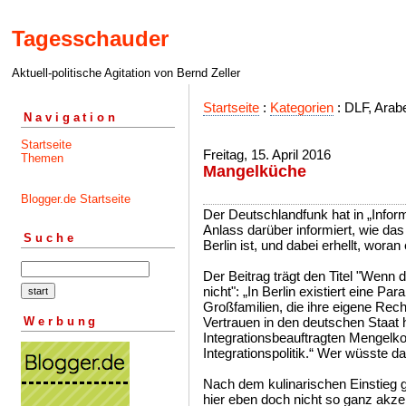
Tagesschauder
Aktuell-politische Agitation von Bernd Zeller
Startseite
:
Kategorien
: DLF, Arabe
Navigation
Startseite
Freitag, 15. April 2016
Themen
Mangelküche
Blogger.de Startseite
Der Deutschlandfunk hat in „Inf
Anlass darüber informiert, wie das
Suche
Berlin ist, und dabei erhellt, woran 
Der Beitrag trägt den Titel "Wenn du
nicht": „In Berlin existiert eine Pa
Großfamilien, die ihre eigene Rec
Werbung
Vertrauen in den deutschen Staat 
Integrationsbeauftragten Mengelko
Integrationspolitik.“ Wer wüsste d
Nach dem kulinarischen Einstieg 
hier eben doch nicht so ganz akzep