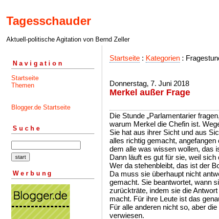
Tagesschauder
Aktuell-politische Agitation von Bernd Zeller
Startseite
:
Kategorien
: Fragestun
Navigation
Startseite
Donnerstag, 7. Juni 2018
Themen
Merkel außer Frage
Blogger.de Startseite
Die Stunde „Parlamentarier fragen,
warum Merkel die Chefin ist. Weg
Suche
Sie hat aus ihrer Sicht und aus S
alles richtig gemacht, angefangen
dem alle was wissen wollen, das i
Dann läuft es gut für sie, weil sich
Wer da stehenbleibt, das ist der B
Werbung
Da muss sie überhaupt nicht antwo
gemacht. Sie beantwortet, wann 
zurückträte, indem sie die Antwor
macht. Für ihre Leute ist das genau
Für alle anderen nicht so, aber d
verwiesen.