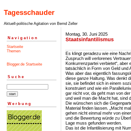
Tagesschauder
Aktuell-politische Agitation von Bernd Zeller
Montag, 30. Juni 2025
Navigation
Staatsinfantilismus
Startseite
Themen
Es klingt geradezu wie eine Nachri
Zuspruch will verlorenes Vertraue
Konkurrenzpartei verbietet“, aber 
Blogger.de Startseite
tatsächlich in Form von Geld und
Was aber das eigentlich fassungs
Suche
diese ganze Haltung. Was denkt die
sie, sie befindet sich in einem soz
konstruiert und wie ein Parallel
gar nicht vor, da geht man von der
und weil man die Macht hat, sind
Die wünschen sich die Gegenparte
Werbung
Material finden lassen. „Macht ma
gehen nicht einmal mehr von einer 
und die Bewertung würde zu Überl
Lage muss gefunden werden.
Das ist die Infantilisierung mit N