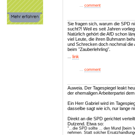
...
comment
Sie fragen sich, warum die SPD n
sucht?! Weil es seit Jahren vorlie
Natürlich gehört die AfD schon lä
viel Leute, die ihren Buhmann beh
und Schrecken doch nochmal die Al
beim "Zauberlehrling".
...
link
...
comment
Auweia. Der Tagespiegel leakt heu
der ehemaligen Arbeiterpartei dem 
Ein Herr Gabriel wird im Tagespiege
dasselbe sagt wie ich, nur lange ni
Direkt an die SPD gerichtet vertei
Dutzend. Etwa so:
"...die SPD sollte ... den Mund [beim V
nehmen. Statt solcher Ersatzhandlunge