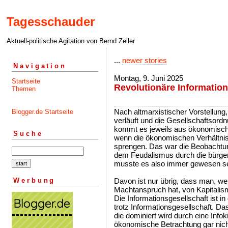
Tagesschauder
Aktuell-politische Agitation von Bernd Zeller
...
newer stories
Navigation
Montag, 9. Juni 2025
Startseite
Revolutionäre Information
Themen
Nach altmarxistischer Vorstellun
Blogger.de Startseite
verläuft und die Gesellschaftsor
kommt es jeweils aus ökonomische
Suche
wenn die ökonomischen Verhältniss
sprengen. Das war die Beobachtun
dem Feudalismus durch die bürgerl
musste es also immer gewesen se
Werbung
Davon ist nur übrig, dass man, we
Machtanspruch hat, von Kapitalis
Die Informationsgesellschaft ist in
trotz Informationsgesellschaft. Da
die dominiert wird durch eine Infok
ökonomische Betrachtung gar nich