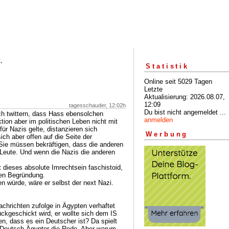
,
Statistik
Online seit 5029 Tagen
Letzte
Aktualisierung: 2026.08.07,
12:09
tagesschauder, 12:02h
Du bist nicht angemeldet ...
h twittern, dass Hass ebensolchen
anmelden
tion aber im politischen Leben nicht mit
für Nazis gelte, distanzieren sich
Werbung
ich aber offen auf die Seite der
 Sie müssen bekräftigen, dass die anderen
n Leute. Und wenn die Nazis die anderen
t dieses absolute Imrechtsein faschistoid,
ren Begründung.
 würde, wäre er selbst der next Nazi.
Nachrichten zufolge in Ägypten verhaftet
kgeschickt wird, er wollte sich dem IS
, dass es ein Deutscher ist? Da spielt
n Deutsch-Ägypter die Rede. Aber warum