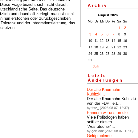
 Diese Frage bezieht sich nicht darauf,
Archiv
deutschländische Seite. Das deutsche
lich und dauerhaft zerlegt, man ist nicht
August 2026
man nun erstochen oder zurückgeschoben
Mo
Di
Mi
Do
Fr
Sa
So
 Toleranz und der Integrationsleistung, das
zusetzen.
1
2
3
4
5
6
7
8
9
10
11
12
13
14
15
16
17
18
19
20
21
22
23
24
25
26
27
28
29
30
31
Juli
Letzte
Änderungen
Der alte Knurrhahn
Kubitzki...
Der alte Knurrhahn Kubitzki
von der FDP ließ...
by fritz_ (2026.08.07, 12:37)
Erinnern wir uns an die...
Viele Politologen haben
seither diesen
"Ausrutscher"...
by gert cok (2026.08.07, 11:06)
Geldprobleme