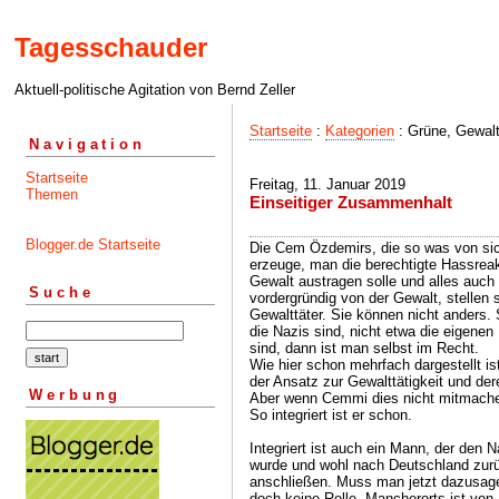
Tagesschauder
Aktuell-politische Agitation von Bernd Zeller
Startseite
:
Kategorien
: Grüne, Gewalt
Navigation
Startseite
Freitag, 11. Januar 2019
Themen
Einseitiger Zusammenhalt
Blogger.de Startseite
Die Cem Özdemirs, die so was von sic
erzeuge, man die berechtigte Hassreak
Gewalt austragen solle und alles auch 
Suche
vordergründig von der Gewalt, stellen s
Gewalttäter. Sie können nicht anders.
die Nazis sind, nicht etwa die eigene
sind, dann ist man selbst im Recht.
Wie hier schon mehrfach dargestellt is
der Ansatz zur Gewalttätigkeit und de
Werbung
Aber wenn Cemmi dies nicht mitmachen
So integriert ist er schon.
Integriert ist auch ein Mann, der den 
wurde und wohl nach Deutschland zurüc
anschließen. Muss man jetzt dazusagen
doch keine Rolle. Mancherorts ist vo