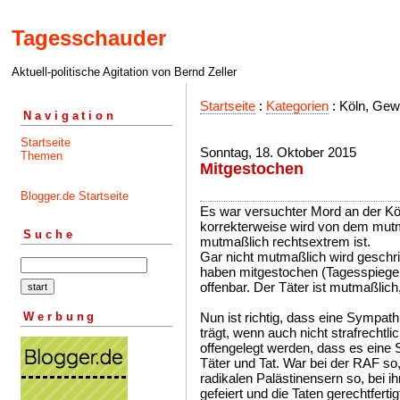
Tagesschauder
Aktuell-politische Agitation von Bernd Zeller
Startseite
:
Kategorien
: Köln, Gewa
Navigation
Startseite
Sonntag, 18. Oktober 2015
Themen
Mitgestochen
Blogger.de Startseite
Es war versuchter Mord an der Kö
korrekterweise wird von dem mutm
Suche
mutmaßlich rechtsextrem ist.
Gar nicht mutmaßlich wird geschri
haben mitgestochen (Tagesspiegel
offenbar. Der Täter ist mutmaßlich,
Werbung
Nun ist richtig, dass eine Sympa
trägt, wenn auch nicht strafrechtl
offengelegt werden, dass es eine 
Täter und Tat. War bei der RAF so, 
radikalen Palästinensern so, bei 
gefeiert und die Taten gerechtferti