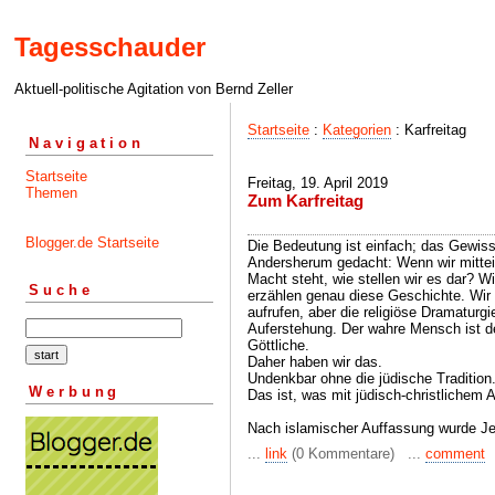
Tagesschauder
Aktuell-politische Agitation von Bernd Zeller
Startseite
:
Kategorien
: Karfreitag
Navigation
Startseite
Freitag, 19. April 2019
Themen
Zum Karfreitag
Blogger.de Startseite
Die Bedeutung ist einfach; das Gewis
Andersherum gedacht: Wenn wir mitte
Macht steht, wie stellen wir es dar? W
Suche
erzählen genau diese Geschichte. Wir
aufrufen, aber die religiöse Dramaturgi
Auferstehung. Der wahre Mensch ist d
Göttliche.
Daher haben wir das.
Undenkbar ohne die jüdische Tradition
Werbung
Das ist, was mit jüdisch-christlichem 
Nach islamischer Auffassung wurde Je
...
link
(0 Kommentare) ...
comment