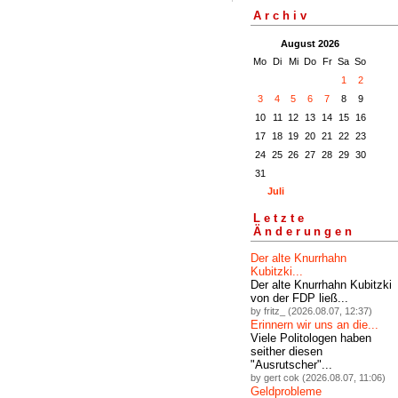
Archiv
August 2026
Mo
Di
Mi
Do
Fr
Sa
So
1
2
3
4
5
6
7
8
9
10
11
12
13
14
15
16
17
18
19
20
21
22
23
24
25
26
27
28
29
30
31
Juli
Letzte
Änderungen
Der alte Knurrhahn
Kubitzki...
Der alte Knurrhahn Kubitzki
von der FDP ließ...
by fritz_ (2026.08.07, 12:37)
Erinnern wir uns an die...
Viele Politologen haben
seither diesen
"Ausrutscher"...
by gert cok (2026.08.07, 11:06)
Geldprobleme