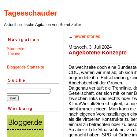
Tagesschauder
Aktuell-politische Agitation von Bernd Zeller
...
newer stories
Navigation
Mittwoch, 3. Juli 2024
Startseite
Angebotene Konzepte
Themen
Da wechselte doch eine Bundesta
Blogger.de Startseite
CDU, warten wir mal ab, ob sich ih
begründete ihre Entscheidung, sin
Suche
Abgehobenheit der Grünen.
Da genau verläuft die Trennlinie, 
Gesellschaft, der sich mit keiner 
zwischen links und rechts oder zw
Klima/Vielfalt/Gerechtigkeit, sond
Werbung
nicht immer zeigen. Man kann die 
nach eigenen Voreinstellungen eino
als die virtuellen Konstrukte zu be
einmal zu betrachten oder zu bes
So aber ist die Staatsdoktrin, zu d
gemacht haben. SPD ist Grüne im 