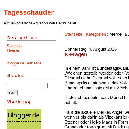
Tagesschauder
Aktuell-politische Agitation von Bernd Zeller
Startseite
:
Kategorien
: Merkel, B
Navigation
Startseite
Donnerstag, 4. August 2016
Themen
K-Fragen
Blogger.de Startseite
In einem Jahr ist Bundestagswahl.
„Weichen gestellt“ werden oder „V
Suche
Diesmal nicht. Diesmal soll es so 
Bundespräsidentenwahl, das Volk so
Überraschungslosigkeit mit Zeichen
Praktisch bedeutet das: Merkel bl
Werbung
auftritt.
Falls die aktuelle Merkel, Angie,
wenn er bis dahin als Vizekanzler 
Stegner oder Heiko Maas in Form
Grüne oder rotrotgrün mit Duldu