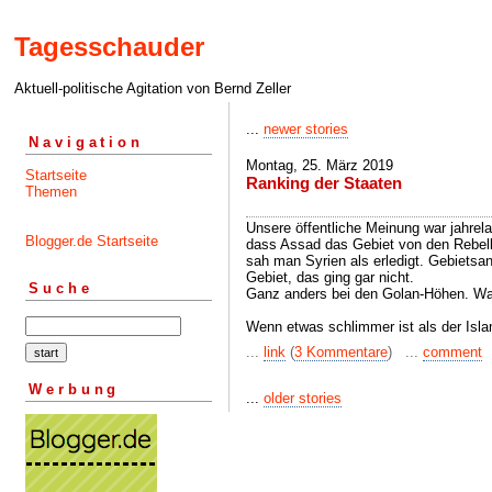
Tagesschauder
Aktuell-politische Agitation von Bernd Zeller
...
newer stories
Navigation
Montag, 25. März 2019
Startseite
Ranking der Staaten
Themen
Unsere öffentliche Meinung war jahre
Blogger.de Startseite
dass Assad das Gebiet von den Rebelle
sah man Syrien als erledigt. Gebiets
Gebiet, das ging gar nicht.
Suche
Ganz anders bei den Golan-Höhen. Was,
Wenn etwas schlimmer ist als der Isla
...
link
(
3 Kommentare
) ...
comment
Werbung
...
older stories