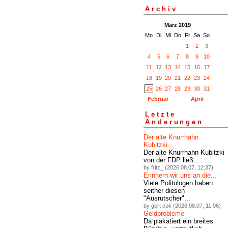
Archiv
März 2019
Mo
Di
Mi
Do
Fr
Sa
So
1
2
3
4
5
6
7
8
9
10
11
12
13
14
15
16
17
18
19
20
21
22
23
24
25
26
27
28
29
30
31
Februar
April
Letzte
Änderungen
Der alte Knurrhahn
Kubitzki...
Der alte Knurrhahn Kubitzki
von der FDP ließ...
by fritz_ (2026.08.07, 12:37)
Erinnern wir uns an die...
Viele Politologen haben
seither diesen
"Ausrutscher"...
by gert cok (2026.08.07, 11:06)
Geldprobleme
Da plakatiert ein breites