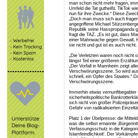
man schon nicht mehr fragen, imme
Umfeld die Tat gutheißt. TikTok wi
nun für ihre Zwecke.“ Diese Zwec
„Doch man muss sich auch fragen,
angegriffene Michael Stürzenberge
Republik seine Hasspropaganda ge
fragt die TAZ. „Es ist gut, dass 
einer Mahnwache gegen Gewalt, H
sie nicht und gut ist es auch nicht.
„Die Verletzten waren noch nicht op
längst Teil einer größeren Erzählu
„Der Vorfall in Mannheim zeigt al
Verschwörungsszene. So wird aus 
schnell, ein Opfer des Staates.“ D
Verschwörungsszene.
Immerhin etwas vernunftbegabter 
sicherheitspolitische Bankrotterkl
sich nicht von großer Polizeipräs
Gefahr von radikalisierten Einzeltä
Platz 1 der Übelpresse: die Mittel
was die selbst ernannte ‚Bürgeriniti
Verfassungsschutz in die Kategori
Islamfeindlichkeit‘. Der Vorkämpfe