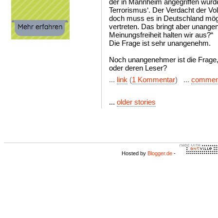
der in Mannheim angegriffen wurde
Terrorismus‘. Der Verdacht der V
doch muss es in Deutschland mögl
vertreten. Das bringt aber unange
Meinungsfreiheit halten wir aus?“
Die Frage ist sehr unangenehm.
Noch unangenehmer ist die Frage,
oder deren Leser?
...
link
(
1 Kommentar
) ...
commen
...
older stories
Hosted by
Blogger.de
-