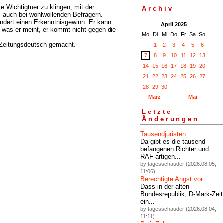
e Wichtigtuer zu klingen, mit der
Archiv
 auch bei wohlwollenden Befragern.
ndert einen Erkenntnisgewinn. Er kann
April 2025
, was er meint, er kommt nicht gegen die
Mo
Di
Mi
Do
Fr
Sa
So
s Zeitungsdeutsch gemacht.
1
2
3
4
5
6
7
8
9
10
11
12
13
14
15
16
17
18
19
20
21
22
23
24
25
26
27
28
29
30
März
Mai
Letzte
Änderungen
Tausendjuristen
Da gibt es die tausend
befangenen Richter und
RAF-artigen...
by tagesschauder (2026.08.05,
11:06)
Berechtigte Angst vor...
Dass in der alten
Bundesrepublik, D-Mark-Zeit
ein...
by tagesschauder (2026.08.04,
11:11)