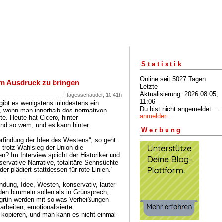
Statistik
Online seit 5027 Tagen
um Ausdruck zu bringen
Letzte
Aktualisierung: 2026.08.05,
tagesschauder, 10:41h
11:06
 gibt es wenigstens mindestens ein
Du bist nicht angemeldet ...
ert, wenn man innerhalb des normativen
anmelden
. Heute hat Cicero, hinter
end so wem, und es kann hinter
Werbung
erfindung der Idee des Westens“, so geht
t trotz Wahlsieg der Union die
n? Im Interview spricht der Historiker und
rvative Narrative, totalitäre Sehnsüchte
 plädiert stattdessen für rote Linien.“
indung, Idee, Westen, konservativ, lauter
eden bimmeln sollen als in Grünsprech,
ksgrün werden mit so was Verheißungen
arbeiten, emotionalisierte
 kopieren, und man kann es nicht einmal