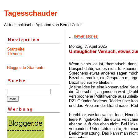
Tagesschauder
Aktuell-politische Agitation von Bernd Zeller
...
newer stories
Navigation
Montag, 7. April 2025
Startseite
Untauglicher Versuch, etwas z
Themen
Wenn nichts los ist, thematisch, dann
Blogger.de Startseite
Beispiel dafür, wie es nicht funktioni
Sprechens etwas anderes sagen möchte
Bezahlschranke, ein Gespräch mit irg
Suche
Bezahlschranke bleiben.
„Meine Idee ist eine konservative Neu
die Überschrift, angerissen wird: „Droh
versprochene Politikwende auszubleibe
R21-Gründer Andreas Rödder über konse
und das Problem der Brandmauer. Rödder
Werbung
Furchtbar, wie langweilig. Idee, Neuerf
leere Klingelwörter, die etwas verschi
aber so läuft das eben nicht. Bei Lin
verbunden, Unterrichtsinhalte, Seminar
Berichterstattung. Das kann man nicht
versuchen.