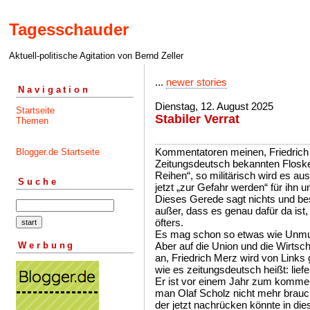
Tagesschauder
Aktuell-politische Agitation von Bernd Zeller
...
newer stories
Navigation
Dienstag, 12. August 2025
Startseite
Stabiler Verrat
Themen
Kommentatoren meinen, Friedrich
Blogger.de Startseite
Zeitungsdeutsch bekannten Flosk
Reihen“, so militärisch wird es a
Suche
jetzt „zur Gefahr werden“ für ihn 
Dieses Gerede sagt nichts und besc
außer, dass es genau dafür da ist,
öfters.
Es mag schon so etwas wie Unmut 
Werbung
Aber auf die Union und die Wirtsc
an, Friedrich Merz wird von Links g
wie es zeitungsdeutsch heißt: liefer
Er ist vor einem Jahr zum kommen
man Olaf Scholz nicht mehr brauch
der jetzt nachrücken könnte in die