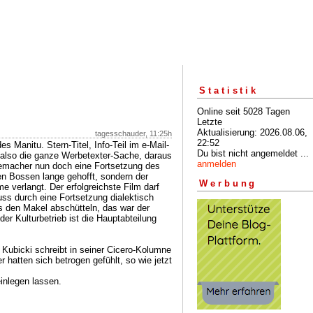
Statistik
Online seit 5028 Tagen
Letzte
Aktualisierung: 2026.08.06,
tagesschauder, 11:25h
22:52
s Manitu. Stern-Titel, Info-Teil im e-Mail-
Du bist nicht angemeldet ...
, also die ganze Werbetexter-Sache, daraus
anmelden
lmemacher nun doch eine Fortsetzung des
en Bossen lange gehofft, sondern der
Werbung
e verlangt. Der erfolgreichste Film darf
muss durch eine Fortsetzung dialektisch
 den Makel abschütteln, das war der
er Kulturbetrieb ist die Hauptabteilung
Kubicki schreibt in seiner Cicero-Kolumne
 hatten sich betrogen gefühlt, so wie jetzt
inlegen lassen.