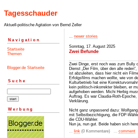
Tagesschauder
Aktuell-politische Agitation von Bernd Zeller
...
newer stories
Navigation
Sonntag, 17. August 2025
Startseite
Zwei Befunde
Themen
Zwei Dinge, erst noch was zum Bully de
Blogger.de Startseite
Dienst „Der Film, über den alle reden“
ist abzuleiten, dass hier nicht ein Fi
Erfolgsfilms machen wollte, wie von d
Suche
Kulturbetrieb hat eine Korrekturvornahm
kein politisch-inkorrekter bleiben, er 
aufgehoben werden. Michi Herbig muss
Auftrag. Es war Claudia-Roth-Epoche, d
Verklärung.
Werbung
Nicht ganz unpassend dazu: Wolfgang 
mit Selbstbezichtigung, die FDP-Wähler
die CDU-Wähler.
Nun ja, nun gut. Beide haben sich here
...
link
(0 Kommentare) ...
comment