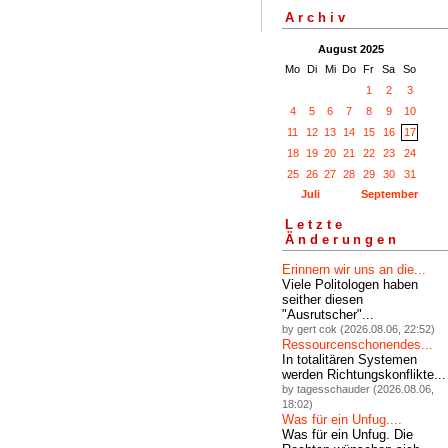
Archiv
August 2025
Mo
Di
Mi
Do
Fr
Sa
So
1
2
3
4
5
6
7
8
9
10
11
12
13
14
15
16
17
18
19
20
21
22
23
24
25
26
27
28
29
30
31
Juli
September
Letzte
Änderungen
Erinnern wir uns an die...
Viele Politologen haben
seither diesen
"Ausrutscher"...
by gert cok (2026.08.06, 22:52)
Ressourcenschonendes...
In totalitären Systemen
werden Richtungskonflikte...
by tagesschauder (2026.08.06,
18:02)
Was für ein Unfug....
Was für ein Unfug. Die