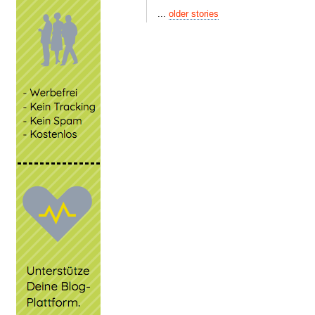
...
older stories