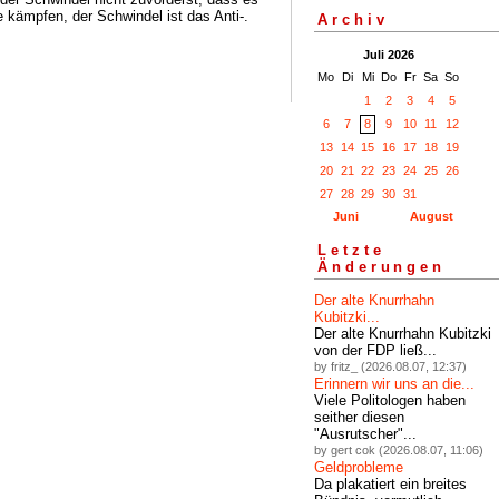
 kämpfen, der Schwindel ist das Anti-.
Archiv
Juli 2026
Mo
Di
Mi
Do
Fr
Sa
So
1
2
3
4
5
6
7
8
9
10
11
12
13
14
15
16
17
18
19
20
21
22
23
24
25
26
27
28
29
30
31
Juni
August
Letzte
Änderungen
Der alte Knurrhahn
Kubitzki...
Der alte Knurrhahn Kubitzki
von der FDP ließ...
by fritz_ (2026.08.07, 12:37)
Erinnern wir uns an die...
Viele Politologen haben
seither diesen
"Ausrutscher"...
by gert cok (2026.08.07, 11:06)
Geldprobleme
Da plakatiert ein breites