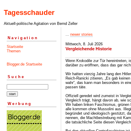
Tagesschauder
Aktuell-politische Agitation von Bernd Zeller
...
newer stories
Navigation
Mittwoch, 8. Juli 2026
Startseite
Vergleichende Historie
Themen
Wenn Krokodile zur Tür hereintreten, i
Blogger.de Startseite
darüber zu eröffnen, dass das gar nicht
Wir hatten vierzig Jahre lang den Hitl
Suche
Reich-Ranicki zitieren, „Es gab keinen
wahr“, das kann man besonders in eine
passen täte.
Offiziell geredet wird zumeist in Verg
Vergleich trägt, hängt davon ab, wie sc
Werbung
Wir haben linken Faschismus, grünen
alle kommen ohne Mussolini aus. Illeg
begründet und ideologisch gestützt, d
nennen, die Machtbestrebung mit Kam
die tatsächliche Seite diesen Vergleich
Bei den aktuellen Contrafaschisten ist