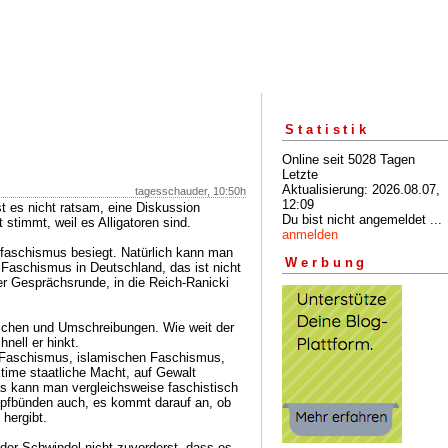
Statistik
Online seit 5028 Tagen
Letzte
Aktualisierung: 2026.08.07,
tagesschauder, 10:50h
12:09
st es nicht ratsam, eine Diskussion
Du bist nicht angemeldet ...
 stimmt, weil es Alligatoren sind.
anmelden
erfaschismus besiegt. Natürlich kann man
Werbung
 Faschismus in Deutschland, das ist nicht
r Gesprächsrunde, in die Reich-Ranicki
leichen und Umschreibungen. Wie weit der
hnell er hinkt.
 Faschismus, islamischen Faschismus,
itime staatliche Macht, auf Gewalt
as kann man vergleichsweise faschistisch
pfbünden auch, es kommt darauf an, ob
 hergibt.
 der Schwindel nicht zuvorderst, dass es