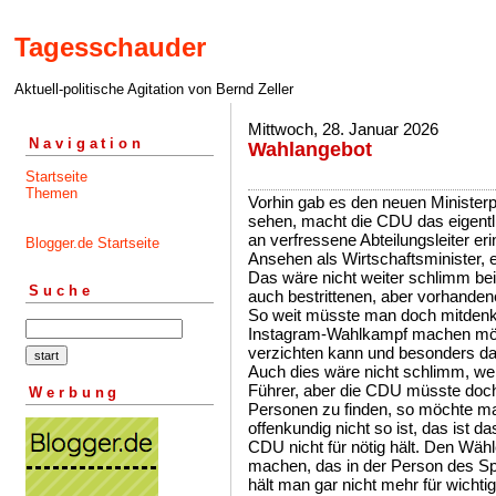
Tagesschauder
Aktuell-politische Agitation von Bernd Zeller
Mittwoch, 28. Januar 2026
Navigation
Wahlangebot
Startseite
Themen
Vorhin gab es den neuen Minister
sehen, macht die CDU das eigentli
an verfressene Abteilungsleiter eri
Blogger.de Startseite
Ansehen als Wirtschaftsminister, e
Das wäre nicht weiter schlimm be
Suche
auch bestrittenen, aber vorhanden
So weit müsste man doch mitden
Instagram-Wahlkampf machen möch
verzichten kann und besonders da
Auch dies wäre nicht schlimm, we
Führer, aber die CDU müsste doch
Werbung
Personen zu finden, so möchte m
offenkundig nicht so ist, das ist 
CDU nicht für nötig hält. Den Wäh
machen, das in der Person des Spi
hält man gar nicht mehr für wichtig