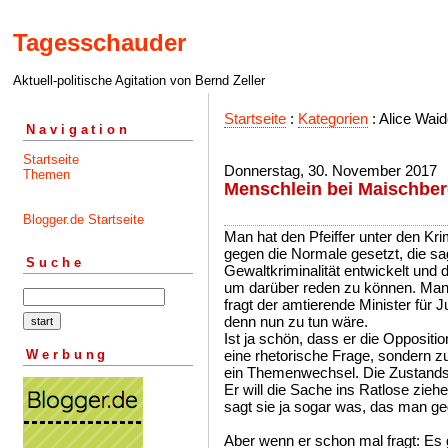
Tagesschauder
Aktuell-politische Agitation von Bernd Zeller
Startseite
:
Kategorien
: Alice Wai
Navigation
Startseite
Donnerstag, 30. November 2017
Themen
Menschlein bei Maischber
Blogger.de Startseite
Man hat den Pfeiffer unter den 
gegen die Normale gesetzt, die sag
Suche
Gewaltkriminalität entwickelt un
um darüber reden zu können. Man 
fragt der amtierende Minister für 
denn nun zu tun wäre.
Ist ja schön, dass er die Oppositio
Werbung
eine rhetorische Frage, sondern z
ein Themenwechsel. Die Zustands
Er will die Sache ins Ratlose ziehe
sagt sie ja sogar was, das man g
Aber wenn er schon mal fragt: Es 