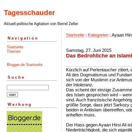
Tagesschauder
Aktuell-politische Agitation von Bernd Zeller
Startseite
:
Kategorien
: Ayaan Hirs
Navigation
Startseite
Samstag, 27. Juni 2015
Themen
Das Bedrohliche an Islamk
Blogger.de Startseite
Kürzlich auf Perlentaucher zitiert,
Ali des Dogmatismus und Fundame
Suche
sich von der Muslimin zur Antimus
der Intoleranz.
Das scheint der einzige Zusammen
des Islam gesprochen wird – wenn
sind. Auch französische Angehöri
Werbung
größte Sorge, dass jetzt Sarkozy g
beiden in Antiislam übertreffen, o
anheften muss.
Der Hass gegen Ayaan Hirsi Ali is
Niederträchtigkeit, die sich eigent