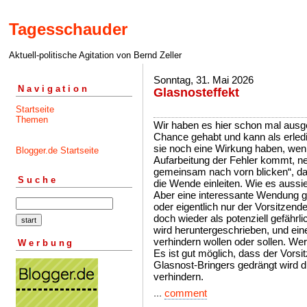
Tagesschauder
Aktuell-politische Agitation von Bernd Zeller
Sonntag, 31. Mai 2026
Navigation
Glasnosteffekt
Startseite
Themen
Wir haben es hier schon mal ausgef
Chance gehabt und kann als erle
sie noch eine Wirkung haben, wenn
Blogger.de Startseite
Aufarbeitung der Fehler kommt, neu
gemeinsam nach vorn blicken“, da
Suche
die Wende einleiten. Wie es aussieh
Aber eine interessante Wendung gi
oder eigentlich nur der Vorsitzen
doch wieder als potenziell gefährl
wird heruntergeschrieben, und ei
verhindern wollen oder sollen. Wer
Werbung
Es ist gut möglich, dass der Vorsi
Glasnost-Bringers gedrängt wird 
verhindern.
...
comment