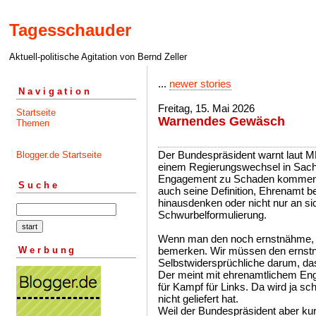
Tagesschauder
Aktuell-politische Agitation von Bernd Zeller
...
newer stories
Navigation
Freitag, 15. Mai 2026
Startseite
Warnendes Gewäsch
Themen
Der Bundespräsident warnt laut M
Blogger.de Startseite
einem Regierungswechsel in Sach
Engagement zu Schaden kommen wü
Suche
auch seine Definition, Ehrenamt b
hinausdenken oder nicht nur an sic
Schwurbelformulierung.
Wenn man den noch ernstnähme,
Werbung
bemerken. Wir müssen den erns
Selbstwidersprüchliche darum, das l
Der meint mit ehrenamtlichem Eng
für Kampf für Links. Da wird ja sch
nicht geliefert hat.
Weil der Bundespräsident aber kurz