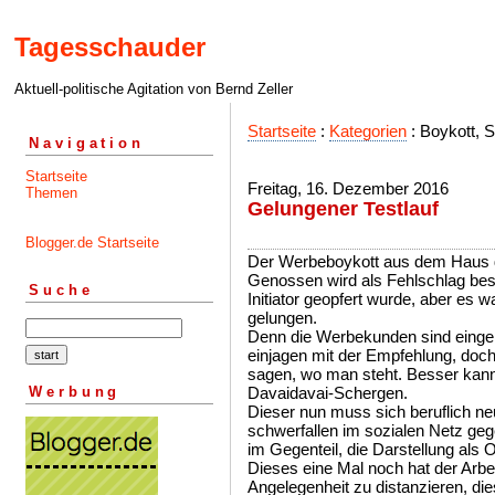
Tagesschauder
Aktuell-politische Agitation von Bernd Zeller
Startseite
:
Kategorien
: Boykott, S
Navigation
Startseite
Freitag, 16. Dezember 2016
Themen
Gelungener Testlauf
Blogger.de Startseite
Der Werbeboykott aus dem Haus d
Genossen wird als Fehlschlag bes
Suche
Initiator geopfert wurde, aber es wa
gelungen.
Denn die Werbekunden sind eingek
einjagen mit der Empfehlung, do
sagen, wo man steht. Besser kann 
Werbung
Davaidavai-Schergen.
Dieser nun muss sich beruflich neu
schwerfallen im sozialen Netz gege
im Gegenteil, die Darstellung als 
Dieses eine Mal noch hat der Arbe
Angelegenheit zu distanzieren, die