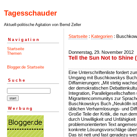
Tagesschauder
Aktuell-politische Agitation von Bernd Zeller
Startseite
:
Kategorien
: Buschkows
Navigation
Startseite
Donnerstag, 29. November 2012
Themen
Tell the Sun Not to Shine
Blogger.de Startseite
Eine Unterschriftenliste fordert z
Umgang mit Buschkowskys Buch au
Suche
Diffamierungen: „Mit stetig wachse
der demokratischen Debattenkultu
Integration, Parallelgesellschafte
Migrantencommunitys zur Sprache
Buschkowskys Buch „Neukölln ist 
Werbung
üblichen Verharmlosungs- und Dif
Große Teile der Kritik, die nun de
durch Unwilligkeit und Unfähigkei
problemorientierten Text angemes
konkrete Lösungsvorschläge überf
Das ist nett und fast geradezu wes