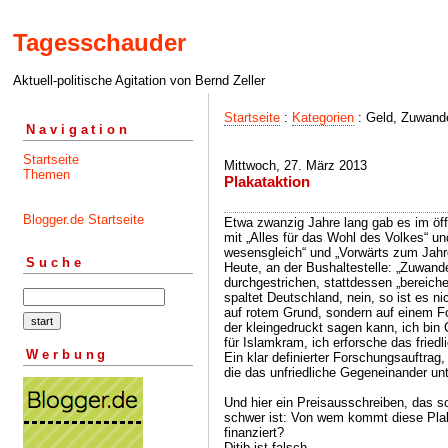
Tagesschauder
Aktuell-politische Agitation von Bernd Zeller
Startseite
:
Kategorien
: Geld, Zuwand
Navigation
Startseite
Mittwoch, 27. März 2013
Themen
Plakataktion
Blogger.de Startseite
Etwa zwanzig Jahre lang gab es im öf
mit „Alles für das Wohl des Volkes“ u
wesensgleich“ und „Vorwärts zum Jahr
Suche
Heute, an der Bushaltestelle: „Zuwande
durchgestrichen, stattdessen „bereich
spaltet Deutschland, nein, so ist es ni
auf rotem Grund, sondern auf einem F
der kleingedruckt sagen kann, ich bin
für Islamkram, ich erforsche das friedl
Werbung
Ein klar definierter Forschungsauftrag
die das unfriedliche Gegeneinander un
Und hier ein Preisausschreiben, das so
schwer ist: Von wem kommt diese Plak
finanziert?
Ditib ist falsch.