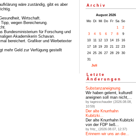
ufklärung wäre zuständig, gibt es aber
Archiv
ichtig.
August 2026
 Gesundheit, Wirtschaft.
Mo
Di
Mi
Do
Fr
Sa
So
 Tipp, wegen Bereicherung.
cht.
1
2
das Bundesministerium für Forschung und
3
4
5
6
7
8
9
emaligen Akademikerin Schavan.
10
11
12
13
14
15
16
n mal bereichert. Grafiker und Werbetexter
17
18
19
20
21
22
23
ngt mehr Geld zur Verfügung gestellt
24
25
26
27
28
29
30
31
Juli
Letzte
Änderungen
Substanzaneignung
Wir haben gelernt, kulturell
aneignen soll man nicht,...
by tagesschauder (2026.08.08,
10:59)
Der alte Knurrhahn
Kubitzki...
Der alte Knurrhahn Kubitzki
von der FDP ließ...
by fritz_ (2026.08.07, 12:37)
Erinnern wir uns an die...