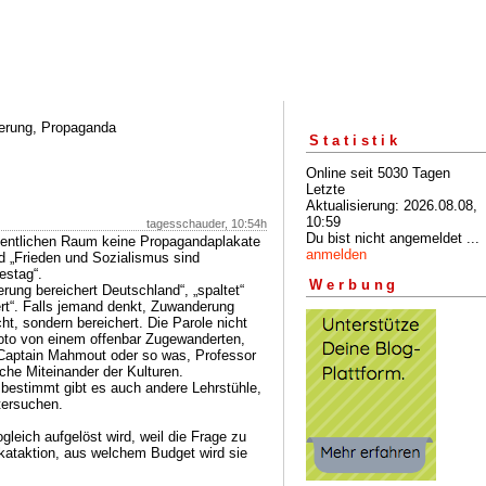
erung, Propaganda
Statistik
Online seit 5030 Tagen
Letzte
Aktualisierung: 2026.08.08,
10:59
tagesschauder, 10:54h
Du bist nicht angemeldet ...
fentlichen Raum keine Propagandaplakate
anmelden
nd „Frieden und Sozialismus sind
estag“.
Werbung
rung bereichert Deutschland“, „spaltet“
ert“. Falls jemand denkt, Zuwanderung
cht, sondern bereichert. Die Parole nicht
oto von einem offenbar Zugewanderten,
 Captain Mahmout oder so was, Professor
iche Miteinander der Kulturen.
, bestimmt gibt es auch andere Lehrstühle,
tersuchen.
gleich aufgelöst wird, weil die Frage zu
ataktion, aus welchem Budget wird sie