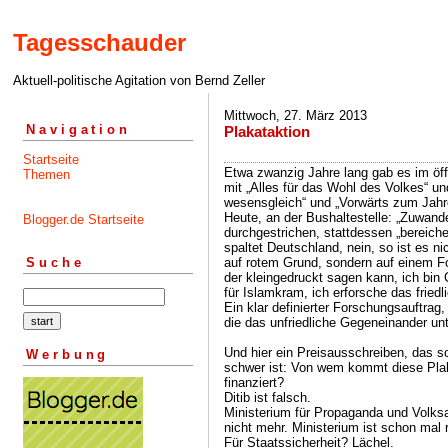
Tagesschauder
Aktuell-politische Agitation von Bernd Zeller
Mittwoch, 27. März 2013
Navigation
Plakataktion
Startseite
Etwa zwanzig Jahre lang gab es im öf
Themen
mit „Alles für das Wohl des Volkes“ u
wesensgleich“ und „Vorwärts zum Jahr
Heute, an der Bushaltestelle: „Zuwande
Blogger.de Startseite
durchgestrichen, stattdessen „bereich
spaltet Deutschland, nein, so ist es ni
auf rotem Grund, sondern auf einem F
Suche
der kleingedruckt sagen kann, ich bin
für Islamkram, ich erforsche das friedl
Ein klar definierter Forschungsauftrag
die das unfriedliche Gegeneinander un
Und hier ein Preisausschreiben, das so
Werbung
schwer ist: Von wem kommt diese Plak
finanziert?
Ditib ist falsch.
Ministerium für Propaganda und Volksa
nicht mehr. Ministerium ist schon mal r
Für Staatssicherheit? Lächel.