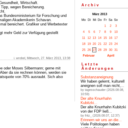
 Gesundheit, Wirtschaft.
Archiv
 Tipp, wegen Bereicherung.
cht.
März 2013
das Bundesministerium für Forschung und
emaligen Akademikerin Schavan.
Mo
Di
Mi
Do
Fr
Sa
So
n mal bereichert. Grafiker und Werbetexter
1
2
3
4
5
6
7
8
9
10
ngt mehr Geld zur Verfügung gestellt
11
12
13
14
15
16
17
18
19
20
21
22
23
24
25
26
27
28
29
30
31
Februar
April
i. wrobel, Mittwoch, 27. März 2013, 13:38
Letzte
ee oder Moses Silbermann; gerne mit
Änderungen
Aber da sie rechnen können, werden sie
aatsquote von 70% ausraubt. Sich also
Substanzaneignung
Wir haben gelernt, kulturell
aneignen soll man nicht,...
by tagesschauder (2026.08.08,
10:59)
Der alte Knurrhahn
Kubitzki...
Der alte Knurrhahn Kubitzki
von der FDP ließ...
by fritz_ (2026.08.07, 12:37)
Erinnern wir uns an die...
Viele Politologen haben