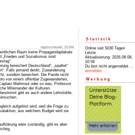
Statistik
tagesschauder, 10:54h
Online seit 5030 Tagen
fentlichen Raum keine Propagandaplakate
Letzte
nd „Frieden und Sozialismus sind
Aktualisierung: 2026.08.08,
estag“.
10:59
rung bereichert Deutschland“, „spaltet“
Du bist nicht angemeldet ...
ert“. Falls jemand denkt, Zuwanderung
anmelden
cht, sondern bereichert. Die Parole nicht
oto von einem offenbar Zugewanderten,
Werbung
 Captain Mahmout oder so was, Professor
iche Miteinander der Kulturen.
, bestimmt gibt es auch andere Lehrstühle,
tersuchen.
gleich aufgelöst wird, weil die Frage zu
ataktion, aus welchem Budget wird sie
ufklärung wäre zuständig, gibt es aber
ichtig.