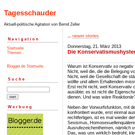
Tagesschauder
Aktuell-politische Agitation von Bernd Zeller
...
newer stories
Navigation
Donnerstag, 21. März 2013
Startseite
Die Konservatismushyster
Themen
Warum ist Konservativ so negativ 
Blogger.de Startseite
Nicht, weil die, die die Belegung v
Nicht, weil die Gesellschaft die 
Suche
wöllte und allem Erhaltenden misst
Erst recht nicht, weil Konservativ
ausübte; es ist nicht die Eigenscha
dienen. Und was wäre Reaktionär? 
Werbung
Neben der Vorwurfsfunkton, mit der
konfrontiert wurde, erst einmal a
rechtfertigen, ist es mal wieder d
Sexismus, Homosexuellenquälerei 
Ausrufezeichenthemen, nämlich v
Das, was uns wirklich bedroht, kle