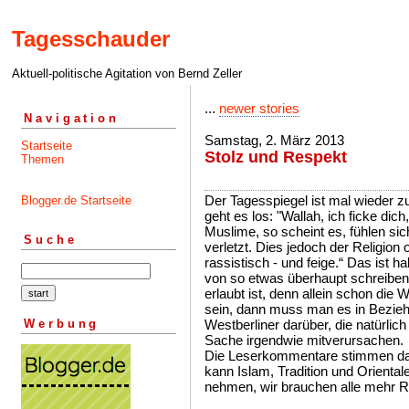
Tagesschauder
Aktuell-politische Agitation von Bernd Zeller
...
newer stories
Navigation
Samstag, 2. März 2013
Startseite
Stolz und Respekt
Themen
Der Tagesspiegel ist mal wieder zu 
Blogger.de Startseite
geht es los: "Wallah, ich ficke di
Muslime, so scheint es, fühlen sic
Suche
verletzt. Dies jedoch der Religion
rassistisch - und feige.“ Das ist h
von so etwas überhaupt schreiben,
erlaubt ist, denn allein schon di
sein, dann muss man es in Bezie
Werbung
Westberliner darüber, die natürlic
Sache irgendwie mitverursachen.
Die Leserkommentare stimmen da
kann Islam, Tradition und Oriental
nehmen, wir brauchen alle mehr Re