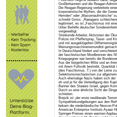
Großbritannien und die Reagan-Admini
Die Reagan-Regierung verbreitete ein
korporatistische Mythen, die die Gewe
Hemden“ oder „Massenaufmärsche“ su
schreibt Gross, „Raeagans schleichen
legitimiert, es ist „Faschismus mit ei
Unter Beihilfe deutscher Sondereinheit
vergewaltigt.
Streikende Arbeiter, Aktivisten der Ö
Polizei mit Pfefferspray, Taser- und Kn
und mit ausgeklügelten Diffamierung
Meinungsmaschineriemundtot gemach
In Deutschland fördert und verschleier
der faschistischen Mordbrenner des N
Kriegsgegner war bereits die Bundesw
Aus der bürgerlichen Mitte und an ihre
mit ihrem Fußvolk bestrebt, Quantität
(des Faschismus, T.) von der Leine zu
Selektionsmechanismen zur allgemein 
Auch ehemalige Nazis haben sich der
eh und je für die Verteidigung des Ka
Banner des Staates Israel, gegen Ko
Durch so eine ähnliche Sicht der Dinge 
schreiten.
Brejvik ist „der erste neoliberale Terr
Sympathiekundgebungen aus den Reihe
bekam die niederländische Neocon-Poli
American Enterprise Instituts Ayaan Hir
Springer-Preises einen warmen Appla