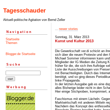
Tagesschauder
Aktuell-politische Agitation von Bernd Zeller
...
newer stories
Navigation
Sonntag, 31. März 2013
Startseite
Kunst und Kultur 2013
Themen
Die Gewerkschaft ver.di schickt an ihre
Blogger.de Startseite
sich über die neuen Proteste und den 
Michael Sommer informieren kann und d
Mitglieder der IG Medien die Zeitung K
Suche
früher für die, die sich ihre Aufträge 
Liste der Ausschreibungen von Preisen
mit Benachteiligten. Durch das Internet
benötigt, und so ging dieses Periodiku
linke Propaganda.
In der letzten Ausgabe gab es eine dopp
Werbung
alles Bisherige leider nicht in den Schat
Hier einige Stichproben, komprimiert, 
Faschismus mit einem Lächeln. Gegen 
Marktwirtschaft mit anderen Mitteln re
Nachdem das Konzept des entfesselten
Pinochets Regime bewährt hatte, bega