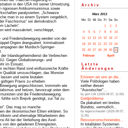
stration in den USA mit seiner Umsetzung.
Archiv
en rigorosen Antikommunismus sowie
rkschaften paralysierten. „Schwarze
März 2013
che man in so einem System vergeblich,
Mo
Di
Mi
Do
Fr
Sa
So
der Faschismus“ sei demokratisch
nem Lächeln“.
1
2
3
en wird massakriert, verschleppt,
4
5
6
7
8
9
10
11
12
13
14
15
16
17
ko- und Friedensbewegung werden von der
üppel-Orgien drangsaliert, kriminalisiert
18
19
20
21
22
23
24
skampagnen der Murdoch-Springer-
25
26
27
28
29
30
31
t.
t der Inlandsgeheimdienst die Verbrechen
Februar
April
SU. Gegen Globalisierungs- und
ehr im Einsatz.
Letzte
m rechten Rand sind einflussreiche Kräfte
Änderungen
 in Qualität umzuschlagen, das Monster
 lassen und seine brutalen
Erinnern wir uns an die...
gültigen Praxis zu erheben.
Viele Politologen haben
 Bewegung angeschlossen, trommeln wie
seither diesen
pitalismus und hetzen, bevorzugt unter dem
"Ausrutscher"...
mmunisten und die Friedensbewegung.
by gert cok (2026.08.07, 11:06)
fühlte sich Brejvik genötigt, zur Tat zu
Geldprobleme
Da plakatiert ein breites
orist“. Das mag so manche
Bündnis, vermutlich...
n der ökonomischen Eliten erklären. So
by tagesschauder (2026.08.07,
tikerin und ehemalige Mitarbeiterin des
11:05)
si Ali bei der Verleihung des Axel-
Ressourcenschonendes...
us von den geladenen Ehrengästen,
In totalitären Systemen