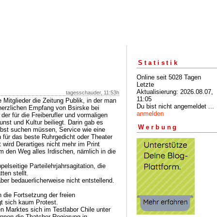
Statistik
Online seit 5028 Tagen
Letzte
Aktualisierung: 2026.08.07,
tagesschauder, 11:53h
11:05
 Mitglieder die Zeitung Publik, in der man
Du bist nicht angemeldet ...
herzlichen Empfang von Bsirske bei
anmelden
er für die Freiberufler und vormaligen
unst und Kultur beiliegt. Darin gab es
Werbung
selbst suchen müssen, Service wie eine
 für das beste Ruhrgedicht oder Theater
 wird Derartiges nicht mehr im Print
m den Weg alles Irdischen, nämlich in die
elseitige Parteilehrjahrsagitation, die
ten stellt.
aber bedauerlicherweise nicht entstellend.
die Fortsetzung der freien
gt sich kaum Protest.
 Marktes sich im Testlabor Chile unter
nnen die Thatcher-Regierung in