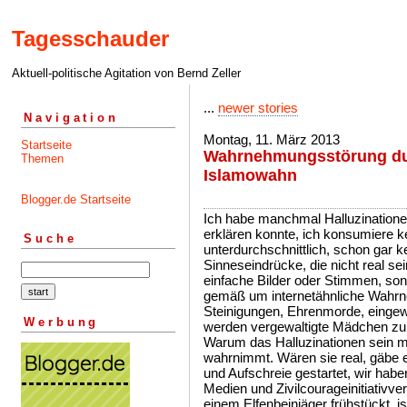
Tagesschauder
Aktuell-politische Agitation von Bernd Zeller
...
newer stories
Navigation
Montag, 11. März 2013
Startseite
Wahrnehmungsstörung du
Themen
Islamowahn
Blogger.de Startseite
Ich habe manchmal Halluzinationen
erklären konnte, ich konsumiere ke
Suche
unterdurchschnittlich, schon gar
Sinneseindrücke, die nicht real se
einfache Bilder oder Stimmen, son
gemäß um internetähnliche Wahr
Steinigungen, Ehrenmorde, einge
Werbung
werden vergewaltigte Mädchen zu 
Warum das Halluzinationen sein mü
wahrnimmt. Wären sie real, gäbe
und Aufschreie gestartet, wir habe
Medien und Zivilcourageinitiativv
einem Elfenbeinjäger frühstückt, i