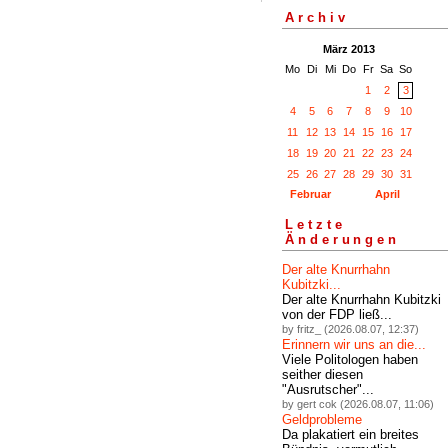
Archiv
März 2013
Mo
Di
Mi
Do
Fr
Sa
So
1
2
3
4
5
6
7
8
9
10
11
12
13
14
15
16
17
18
19
20
21
22
23
24
25
26
27
28
29
30
31
Februar
April
Letzte
Änderungen
Der alte Knurrhahn
Kubitzki...
Der alte Knurrhahn Kubitzki
von der FDP ließ...
by fritz_ (2026.08.07, 12:37)
Erinnern wir uns an die...
Viele Politologen haben
seither diesen
"Ausrutscher"...
by gert cok (2026.08.07, 11:06)
Geldprobleme
Da plakatiert ein breites