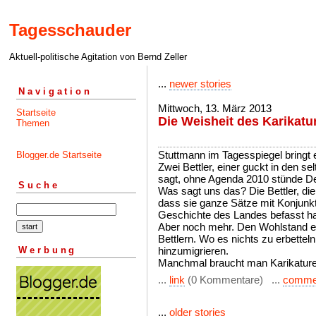
Tagesschauder
Aktuell-politische Agitation von Bernd Zeller
...
newer stories
Navigation
Mittwoch, 13. März 2013
Startseite
Die Weisheit des Karikatu
Themen
Stuttmann im Tagesspiegel bringt 
Blogger.de Startseite
Zwei Bettler, einer guckt in den s
sagt, ohne Agenda 2010 stünde Deu
Suche
Was sagt uns das? Die Bettler, die 
dass sie ganze Sätze mit Konjunkt
Geschichte des Landes befasst h
Aber noch mehr. Den Wohlstand e
Bettlern. Wo es nichts zu erbettel
Werbung
hinzumigrieren.
Manchmal braucht man Karikature
...
link
(0 Kommentare) ...
comme
...
older stories