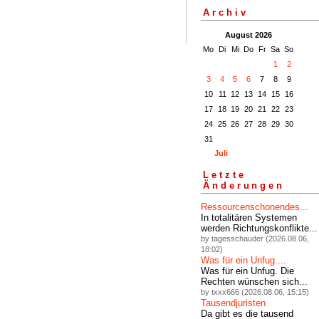
Archiv
August 2026
Mo
Di
Mi
Do
Fr
Sa
So
1
2
3
4
5
6
7
8
9
10
11
12
13
14
15
16
17
18
19
20
21
22
23
24
25
26
27
28
29
30
31
Juli
Letzte
Änderungen
Ressourcenschonendes...
In totalitären Systemen
werden Richtungskonflikte...
by tagesschauder (2026.08.06,
18:02)
Was für ein Unfug....
Was für ein Unfug. Die
Rechten wünschen sich...
by txxx666 (2026.08.06, 15:15)
Tausendjuristen
Da gibt es die tausend