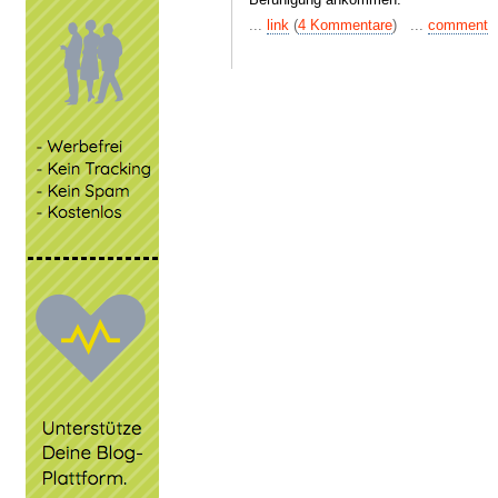
...
link
(
4 Kommentare
) ...
comment