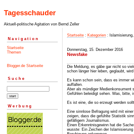
Tagesschauder
Aktuell-politische Agitation von Bernd Zeller
Startseite
:
Kategorien
: Islamisierung
Navigation
Startseite
Donnerstag, 15. Dezember 2016
Themen
Newsfake
Blogger.de Startseite
Die Meldung, es gäbe gar nicht so vie
schon länger hier leben, geglaubt, wird
Suche
Es kann schon sein, dass es immer wie
auffallen.
Aber als mündiger Medienkonsument sol
Gefühlen beleidigt sehen. Was, bitte, i
Es ist eine, die so erzeugt werden soll
Werbung
Eine sinnlose Befragung wird mit einer
zeigen, dass die gefühlte Statistik sin
gefälligem Journalismus.
Einen Erkenntnisgewinn hat die Sache 
wusste: Ein Zeichen der Islamisierung
Beruhigung ankommen.