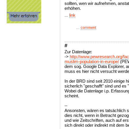
sollten, wen wir aufnehmen, anstat
erhöhen.
...
link
...
comment
#
Zur Datenlage:
->
http://www.pewresearch.org/fac
muslim-population-in-europe/
(PEW 
dem sog. Google Data Explorer, a
muss es hier nicht versucht werd
In der BRD sind seit 2010 einige
sicherlich "geschafft" sind und es
Wobei die Datenlage i.p. Erfassun
scheint.
--
Ansonsten, wären es tatsächlich so
dies nicht, wenn in Betracht gezog
und wie Zeitschriften, auch auf erst
sich direkt oder indirekt mit dem b