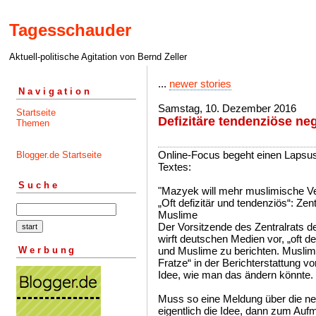
Tagesschauder
Aktuell-politische Agitation von Bernd Zeller
...
newer stories
Navigation
Samstag, 10. Dezember 2016
Startseite
Defizitäre tendenziöse neg
Themen
Online-Focus begeht einen Lapsus
Blogger.de Startseite
Textes:
Suche
"Mazyek will mehr muslimische Ve
„Oft defizitär und tendenziös“: Zent
Muslime
Der Vorsitzende des Zentralrats
wirft deutschen Medien vor, „oft d
Werbung
und Muslime zu berichten. Muslime
Fratze“ in der Berichterstattung v
Idee, wie man das ändern könnte. 
Muss so eine Meldung über die neg
eigentlich die Idee, dann zum Au