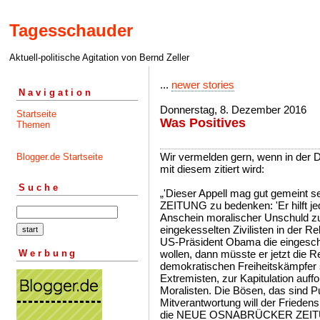
Tagesschauder
Aktuell-politische Agitation von Bernd Zeller
...
newer stories
Navigation
Donnerstag, 8. Dezember 2016
Startseite
Was Positives
Themen
Wir vermelden gern, wenn in der
Blogger.de Startseite
mit diesem zitiert wird:
Suche
„'Dieser Appell mag gut gemeint
ZEITUNG zu bedenken: 'Er hilft je
Anschein moralischer Unschuld zu
eingekesselten Zivilisten in der 
US-Präsident Obama die eingeschl
Werbung
wollen, dann müsste er jetzt die Re
demokratischen Freiheitskämpfer 
Extremisten, zur Kapitulation au
Moralisten. Die Bösen, das sind Pu
Mitverantwortung will der Friedens
die NEUE OSNABRÜCKER ZEIT