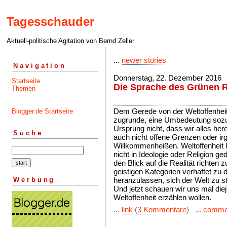
Tagesschauder
Aktuell-politische Agitation von Bernd Zeller
...
newer stories
Navigation
Donnerstag, 22. Dezember 2016
Startseite
Die Sprache des Grünen R
Themen
Dem Gerede von der Weltoffenheit
Blogger.de Startseite
zugrunde, eine Umbedeutung sozus
Ursprung nicht, dass wir alles he
Suche
auch nicht offene Grenzen oder ir
Willkommenheißen. Weltoffenheit h
nicht in Ideologie oder Religion g
den Blick auf die Realität richten 
geistigen Kategorien verhaftet zu 
Werbung
heranzulassen, sich der Welt zu ste
Und jetzt schauen wir uns mal die
Weltoffenheit erzählen wollen.
...
link
(
3 Kommentare
) ...
comme