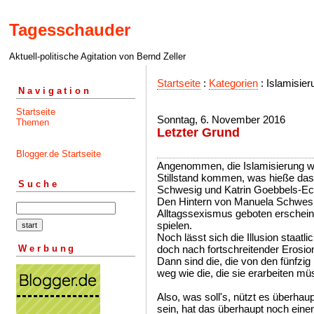
Tagesschauder
Aktuell-politische Agitation von Bernd Zeller
Startseite
:
Kategorien
: Islamisier
Navigation
Startseite
Sonntag, 6. November 2016
Themen
Letzter Grund
Blogger.de Startseite
Angenommen, die Islamisierung w
Stillstand kommen, was hieße da
Suche
Schwesig und Katrin Goebbels-Ecka
Den Hintern von Manuela Schwesig
Alltagssexismus geboten erscheinen
spielen.
Noch lässt sich die Illusion staatli
Werbung
doch nach fortschreitender Erosion
Dann sind die, die von den fünfzi
weg wie die, die sie erarbeiten mü
Also, was soll's, nützt es überha
sein, hat das überhaupt noch ein