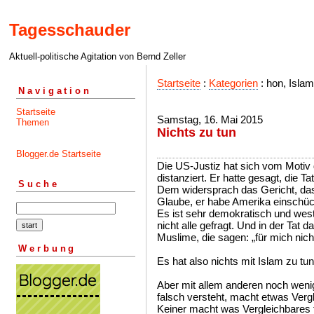
Tagesschauder
Aktuell-politische Agitation von Bernd Zeller
Startseite
:
Kategorien
: hon, Isla
Navigation
Startseite
Samstag, 16. Mai 2015
Themen
Nichts zu tun
Blogger.de Startseite
Die US-Justiz hat sich vom Motiv
distanziert. Er hatte gesagt, die T
Suche
Dem widersprach das Gericht, das
Glaube, er habe Amerika einschüc
Es ist sehr demokratisch und west
nicht alle gefragt. Und in der Tat 
Muslime, die sagen: „für mich nich
Werbung
Es hat also nichts mit Islam zu tun
Aber mit allem anderen noch wenig
falsch versteht, macht etwas Vergl
Keiner macht was Vergleichbares f